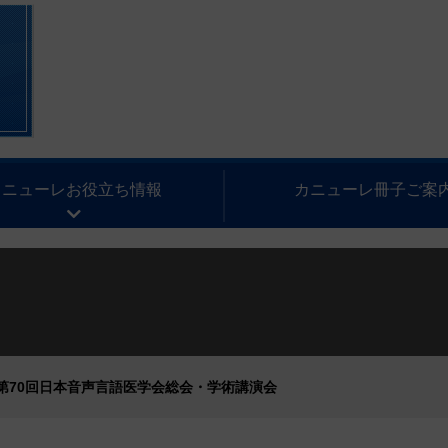
カニューレお役立ち情報
カニューレ冊子ご案
24】第70回日本音声言語医学会総会・学術講演会