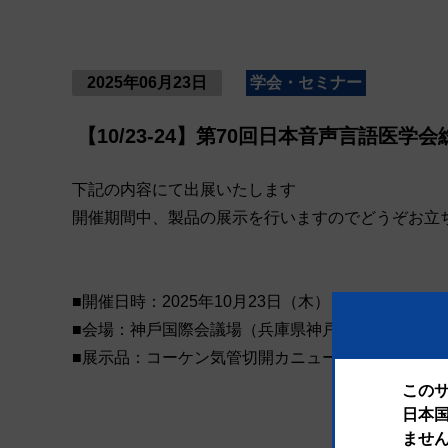
2025年06月23日
学会・セミナー
【10/23-24】第70回日本音声言語医学
下記の内容にて出展いたします
開催期間中、製品の展示を行いますのでどうぞお立
■開催日時：2025年10月23日（木）～10月24日（
■会場：神⼾国際会議場（兵庫県神戸市）
■展示品：コーケン気管切開カニューレ、カニュー
この
日本
ませ